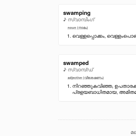
swamping
♪ സ്വാമ്പിംഗ്
noun (നാമം)
വെള്ളപ്പൊക്കം, വെള്ളംപെ
swamped
♪ സ്വാമ്പ്ഡ്
adjective (വിശേഷണം)
നിറഞ്ഞുകവിഞ്ഞ, ഉപതാരക,
പ്രളയബാധിതമായ, അമിതമ
മല