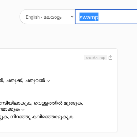
src:ekkurup
വൽ, ചതുക്ക്, ചതുവൽ
നടിയിലാകുക, വെള്ളത്തിൽ മുങ്ങുക,
നമാക്കുക
ഴ്ത്തുക, നിറഞ്ഞു കവിഞ്ഞൊഴുകുക,