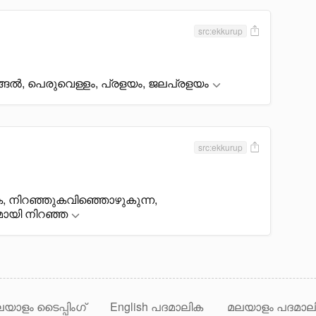
src:ekkurup
ാങ്ങൽ, പെരുവെള്ളം, പ്രളയം, ജലപ്രളയം
src:ekkurup
 നിറഞ്ഞുകവിഞ്ഞൊഴുകുന്ന,
ായി നിറഞ്ഞ
യാളം ടൈപ്പിംഗ്
English പദമാലിക
മലയാളം പദമാല