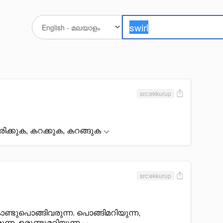
src:ekkurup
രിക്കുക, കറക്കുക, കറങ്ങുക
src:ekkurup
ൊണ്ടുപൊങ്ങിവരുന്ന. പൊങ്ങിമറിയുന്ന,
ന്ന, ഉരുണ്ടുമറിയുന്ന