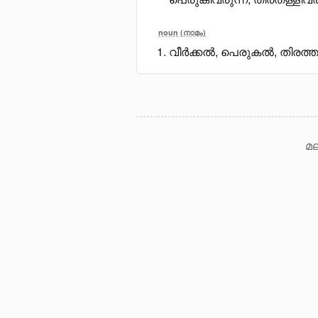
noun (നാമം)
വീർക്കൽ, പെരുകൽ, തിരത്ത
മല