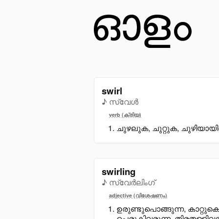
swirl
♪ സ്വേൾ
verb (ക്രിയ)
ചുഴലുക, ചുറ്റുക, ചുഴിയായി
swirling
♪ സ്വേർലിംഗ്
adjective (വിശേഷണം)
ഉരുണ്ടുപൊങ്ങുന്ന, കാറ്റുക
പെരുകിവരുന്ന, തിരതള്ളിവരു