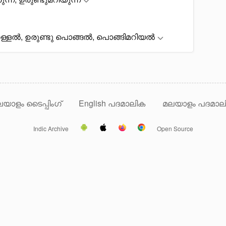
ള്ളൽ, ഉരുണ്ടു പൊങ്ങൽ, പൊങ്ങിമറിയൽ
യാളം ടൈപ്പിംഗ്
English പദമാലിക
മലയാളം പദമാല
Indic Archive
Open Source