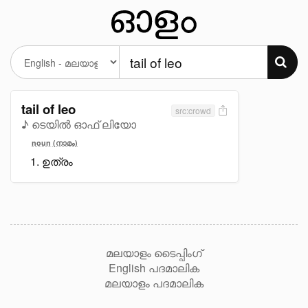
tail of leo
src:crowd
♪ ടെയിൽ ഓഫ് ലിയോ
noun (നാമം)
ഉത്രം
മലയാളം ടൈപ്പിംഗ്
English പദമാലിക
മലയാളം പദമാലിക