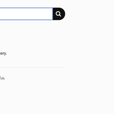
ery.
ിക