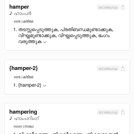
hamper
src:ekkurup
♪ ഹാംപർ
verb (ക്രിയ)
തടസ്സപ്പെടുത്തുക, പ്രതിബന്ധമുണ്ടാക്കുക,
വിഘ്നമുണ്ടാക്കുക, വിഘ്നപ്പെടുത്തുക, ഭംഗം
വരുത്തുക
{hamper-2}
src:ekkurup
verb (ക്രിയ)
{hamper-2}
hampering
src:ekkurup
♪ ഹാംപറിംഗ്
noun (നാമം)