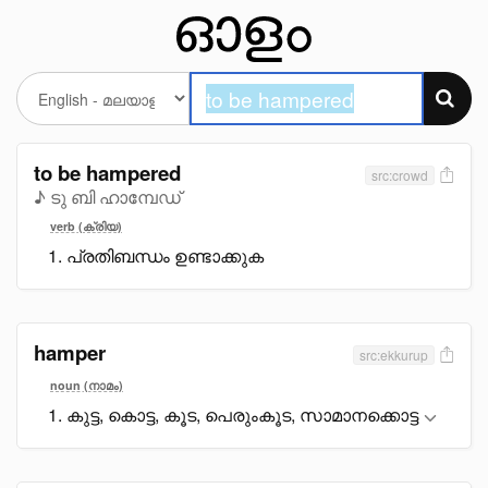
to be hampered
src:crowd
♪ ടു ബി ഹാമ്പേഡ്
verb (ക്രിയ)
പ്രതിബന്ധം ഉണ്ടാക്കുക
hamper
src:ekkurup
noun (നാമം)
കുട്ട, കൊട്ട, കൂട, പെരുംകൂട, സാമാനക്കൊട്ട