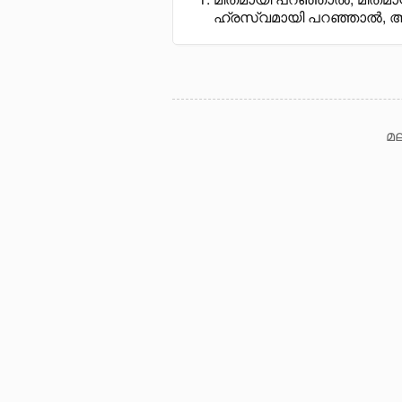
ഹ്രസ്വമായി പറഞ്ഞാൽ, 
മല