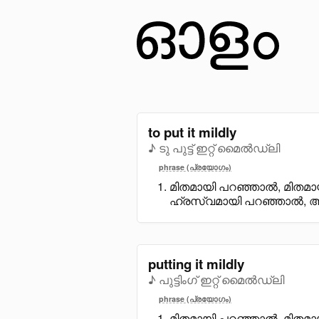
to put it mildly
♪ ടു പുട്ട് ഇറ്റ് മൈൽഡ്ലി
phrase (പ്രയോഗം)
മിതമായി പറഞ്ഞാൽ, മിതമാ
ഹ്രസ്വമായി പറഞ്ഞാൽ, 
putting it mildly
♪ പുട്ടിംഗ് ഇറ്റ് മൈൽഡ്ലി
phrase (പ്രയോഗം)
മിതമായി പറഞ്ഞാൽ, മിതമാ