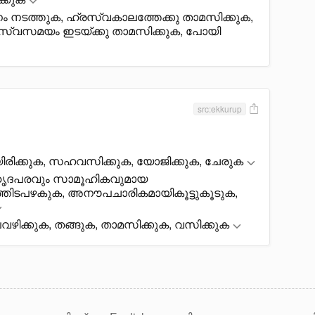
ം നടത്തുക, ഹ്രസ്വകാലത്തേക്കു താമസിക്കുക,
്വസമയം ഇടയ്ക്കു താമസിക്കുക, പോയി
src:ekkurup
ായിരിക്കുക, സഹവസിക്കുക, യോജിക്കുക, ചേരുക
ൗഹൃദപരവും സാമൂഹികവുമായ
ത്തിടപഴകുക, അനൗപചാരികമായികൂട്ടുകൂടുക,
ഴിക്കുക, തങ്ങുക, താമസിക്കുക, വസിക്കുക