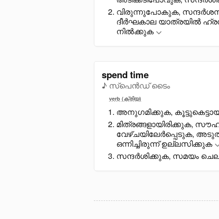
വിരുന്നുപോകുക, സന്ദർശന
ദീർഘകാല യാത്രയിൽ ഹ്രസ
നിൽക്കുക
spend time
♪ സ്പെൻഡ് ടൈം
verb (ക്രിയ)
അനുഗമിക്കുക, കൂട്ടുകെട്ട
മിത്രങ്ങളായിരിക്കുക, സ
വേഴ്ചയിലേർപ്പെടുക, അടു
ഒന്നിച്ചിരുന്ന് ഉല്ലസിക്കുക
സന്ദർശിക്കുക, സമയം ചെലവ