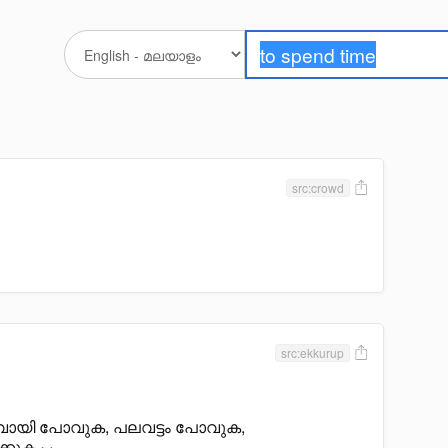
src:crowd
src:ekkurup
വായി പോവുക, പലവട്ടം പോവുക,
ക്കുക