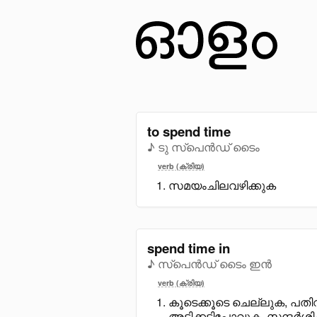
to spend time
♪ ടു സ്പെൻഡ് ടൈം
verb (ക്രിയ)
സമയംചിലവഴിക്കുക
spend time in
♪ സ്പെൻഡ് ടൈം ഇൻ
verb (ക്രിയ)
കൂടെക്കൂടെ ചെല്ലുക, പതി
അടിക്കടിപോവുക, സന്ദർശി