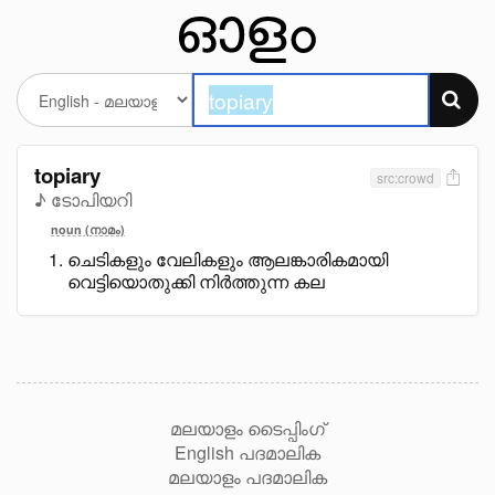
topiary
src:crowd
♪ ടോപിയറി
noun (നാമം)
ചെടികളും വേലികളും ആലങ്കാരികമായി
വെട്ടിയൊതുക്കി നിർത്തുന്ന കല
മലയാളം ടൈപ്പിംഗ്
English പദമാലിക
മലയാളം പദമാലിക