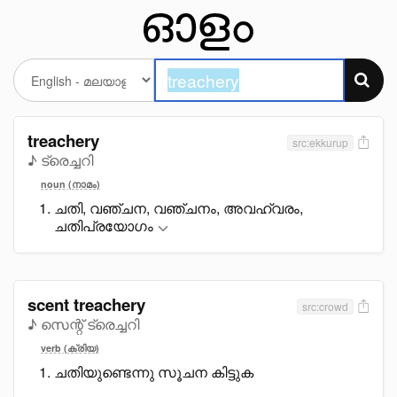
treachery
src:ekkurup
♪ ട്രെച്ചറി
noun (നാമം)
ചതി, വഞ്ചന, വഞ്ചനം, അവഹ്വരം,
ചതിപ്രയോഗം
scent treachery
src:crowd
♪ സെന്റ് ട്രെച്ചറി
verb (ക്രിയ)
ചതിയുണ്ടെന്നു സൂചന കിട്ടുക