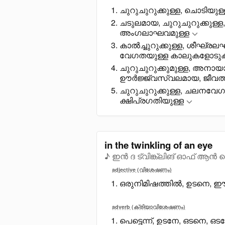
ചുറുചുറുക്കുള്ള, ചൊടിയു
ചടുലമായ, ചുറുചുറുക്കുള്ള
അംഗലാഘവമുള്ള
കാൽച്ചുറുക്കുള്ള, ശീഘ്ര
വേഗതയുള്ള കാലുകളോടു
ചുറുചുറുക്കുമുള്ള, അനായ
ഊർജ്ജ്വസ്വലമായ, ജീവത്ത
ചുറുചുറുക്കുള്ള, ചലനവേഗ
ക്ഷിപ്രഗതിയുള്ള
in the twinkling of an eye
♪ ഇൻ ദ ട്വിങ്ക്ലിങ് ഓഫ് ആൻ
adjective (വിശേഷണം)
ഒരുനിമിഷത്തിൽ, ഉടനെ,
adverb (ക്രിയാവിശേഷണം)
പെട്ടെന്ന്, ഉടനേ, ഒടനെ, ഒ