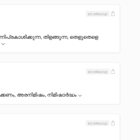
src:ekkurup
മിന്നിപ്രകാശിക്കുന്ന, തിളങ്ങുന്ന, തെളുതെളെ
src:ekkurup
രക്കണം, അരനിമിഷം, നിമിഷാർദ്ധം
src:ekkurup