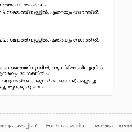
ാൾത്തന്നെ, തദെെവ
അല്പസമയത്തിനുള്ളിൽ, എത്രയും വേഗത്തിൽ,
അല്പസമയത്തിനുള്ളിൽ, എത്രയും വേഗത്തിൽ,
റഞ്ഞ സമയത്തിനുള്ളിൽ, ഒരു നിമിഷത്തിനുള്ളിൽ,
എത്രയും വേഗത്തിൽ
യുന്നതിനകം, ഒറ്റനിമിഷംകൊണ്ട്, കണ്ണടച്ചു
്ചു തുറക്കുംമുമ്പെ
യാളം ടൈപ്പിംഗ്
English പദമാലിക
മലയാളം പദമാല