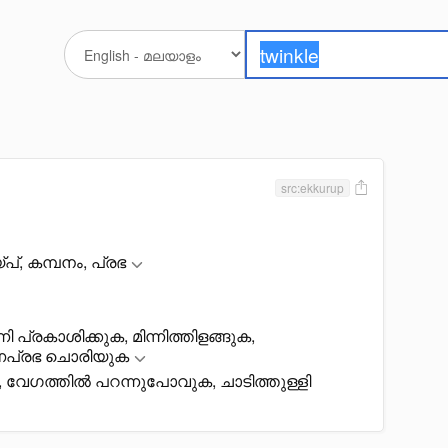
src:ekkurup
യ്പ്, കമ്പനം, പ്രഭ
ന്നി പ്രകാശിക്കുക, മിന്നിത്തിളങ്ങുക,
ഫുരണപ്രഭ ചൊരിയുക
 വേഗത്തിൽ പറന്നുപോവുക, ചാടിത്തുള്ളി