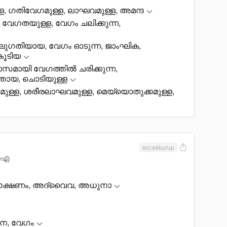
ള്ള, ഗതിവേഗമുള്ള, ലാഘവമുള്ള, അമന്ദ
, വേഗതയുള്ള, വേഗം ചലിക്കുന്ന,
ലഘുഗതിയായ, വേഗം ഓടുന്ന, ജാംഘിക,
കൂടിയ
ാസമായി വേഗത്തിൽ ചരിക്കുന്ന,
ായ, ചൊടിയുള്ള
മുള്ള, ശരീരലാഘവമുള്ള, മെയ്യൊതുക്കമുള്ള,
src:ekkurup
 ഐ
 ഈക്ഷണം, അദ്വൈവ, അധുനാ
ടനേ, വേഗം