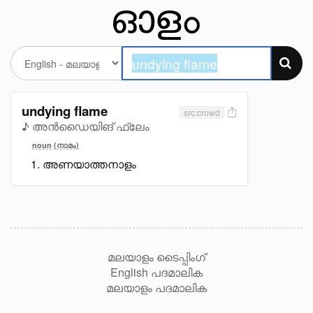
undying flame
src:crowd
♪ അൻഡൈയിങ് ഫ്ലേം
noun (നാമം)
അണയാത്തനാളം
മലയാളം ടൈപ്പിംഗ്
English പദമാലിക
മലയാളം പദമാലിക