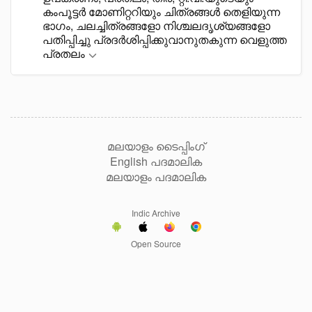
കംപൂട്ടർ മോണിറ്ററിയും ചിത്രങ്ങൾ തെളിയുന്ന
ഭാഗം, ചലച്ചിത്രങ്ങളോ നിശ്ചലദൃശ്യങ്ങളോ
പതിപ്പിച്ചു പ്രദർശിപ്പിക്കുവാനുതകുന്ന വെളുത്ത
പ്രതലം
മലയാളം ടൈപ്പിംഗ്
English പദമാലിക
മലയാളം പദമാലിക
Indic Archive
Open Source