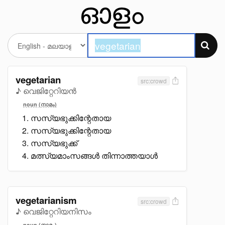
vegetarian
src:crowd
♪ വെജിറ്റേറിയൻ
noun (നാമം)
സസ്യഭുക്കിന്റേതായ
സസ്യഭുക്കിന്റേതായ
സസ്യഭുക്ക്
മത്സ്യമാംസങ്ങൾ തിന്നാത്തയാൾ
vegetarianism
src:crowd
♪ വെജിറ്റേറിയനിസം
noun (നാമം)