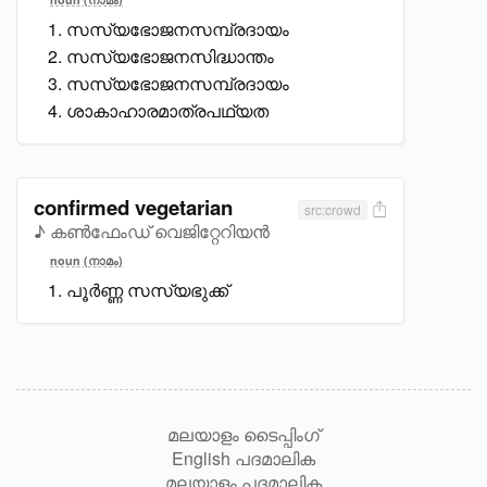
സസ്യഭോജനസമ്പ്രദായം
സസ്യഭോജനസിദ്ധാന്തം
സസ്യഭോജനസമ്പ്രദായം
ശാകാഹാരമാത്രപഥ്യത
confirmed vegetarian
src:crowd
♪ കൺഫേംഡ് വെജിറ്റേറിയൻ
noun (നാമം)
പൂർണ്ണ സസ്യഭുക്ക്
മലയാളം ടൈപ്പിംഗ്
English പദമാലിക
മലയാളം പദമാലിക