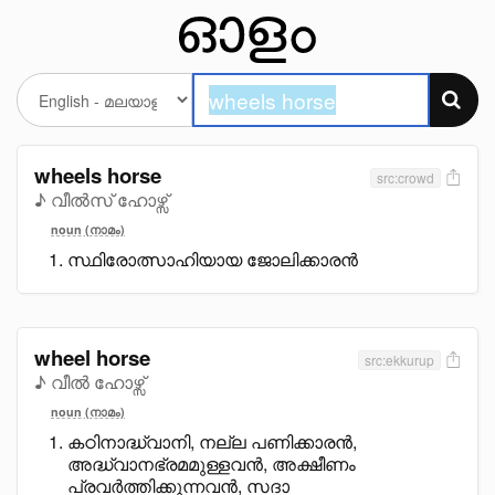
wheels horse
src:crowd
♪ വീൽസ് ഹോഴ്സ്
noun (നാമം)
സ്ഥിരോത്സാഹിയായ ജോലിക്കാരൻ
wheel horse
src:ekkurup
♪ വീൽ ഹോഴ്സ്
noun (നാമം)
കഠിനാദ്ധ്വാനി, നല്ല പണിക്കാരൻ,
അദ്ധ്വാനഭ്രമമുള്ളവൻ, അക്ഷീണം
പ്രവർത്തിക്കുന്നവൻ, സദാ