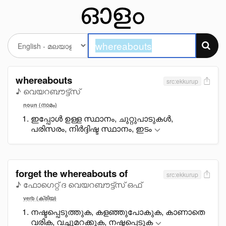
whereabouts
src:ekkurup
♪ വെയറബൗട്ട്സ്
noun (നാമം)
ഇപ്പോൾ ഉള്ള സ്ഥാനം, ചുറ്റുപാടുകൾ,
പരിസരം, നിർദ്ദിഷ്ട സ്ഥാനം, ഇടം
forget the whereabouts of
src:ekkurup
♪ ഫോഗെറ്റ് ദ വെയറബൗട്ട്സ് ഒഫ്
verb (ക്രിയ)
നഷ്ടപ്പെടുത്തുക, കളഞ്ഞുപോകുക, കാണാതെ
വരിക, വച്ചുമറക്കുക, നഷ്ടപ്പെടുക