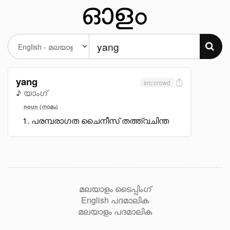
yang
src:crowd
♪ യാംഗ്
noun (നാമം)
പരമ്പരാഗത ചൈനീസ് തത്ത്വചിന്ത
മലയാളം ടൈപ്പിംഗ്
English പദമാലിക
മലയാളം പദമാലിക