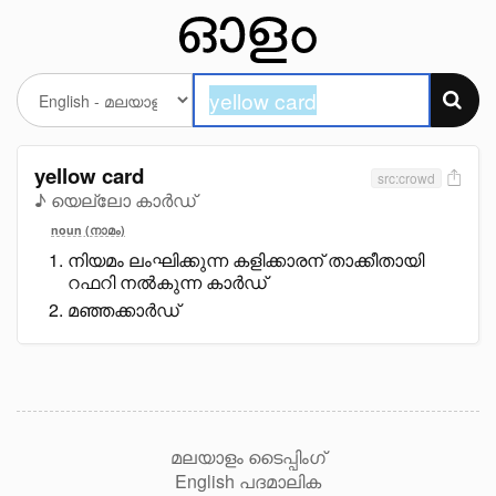
yellow card
src:crowd
♪ യെല്ലോ കാർഡ്
noun (നാമം)
നിയമം ലംഘിക്കുന്ന കളിക്കാരന് താക്കീതായി
റഫറി നൽകുന്ന കാർഡ്
മഞ്ഞക്കാർഡ്
മലയാളം ടൈപ്പിംഗ്
English പദമാലിക