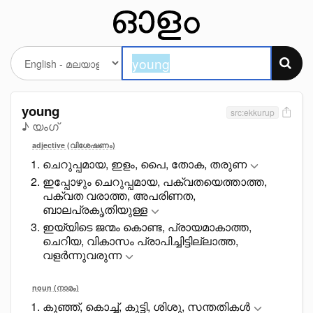
young
src:ekkurup
♪ യംഗ്
adjective (വിശേഷണം)
ചെറുപ്പമായ, ഇളം, പെെ, തോക, തരുണ
ഇപ്പോഴും ചെറുപ്പമായ, പക്വതയെത്താത്ത,
പക്വത വരാത്ത, അപരിണത,
ബാലപ്രകൃതിയുള്ള
ഇയ്യിടെ ജന്മം കൊണ്ട, പ്രായമാകാത്ത,
ചെറിയ, വികാസം പ്രാപിച്ചിട്ടില്ലാത്ത,
വളർന്നുവരുന്ന
noun (നാമം)
കുഞ്ഞ്, കൊച്ച്, കുട്ടി, ശിശു, സന്തതികൾ