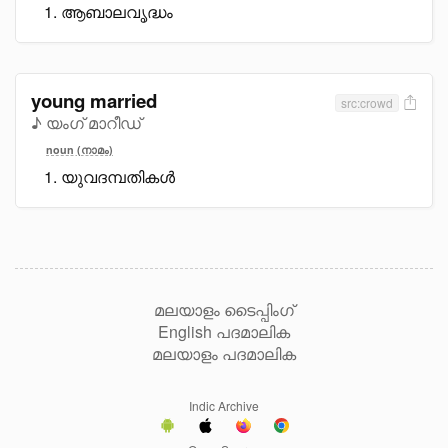
ആബാലവൃദ്ധം
young married
src:crowd
♪ യംഗ് മാറീഡ്
noun (നാമം)
യുവദമ്പതികൾ
മലയാളം ടൈപ്പിംഗ്
English പദമാലിക
മലയാളം പദമാലിക
Indic Archive