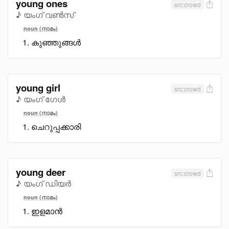
young ones
src:crowd
♪ യംഗ് വൺസ്
noun (നാമം)
കുഞ്ഞുങ്ങൾ
young girl
src:crowd
♪ യംഗ് ഗേൾ
noun (നാമം)
ചെറുപ്പക്കാരി
young deer
src:crowd
♪ യംഗ് ഡിയർ
noun (നാമം)
ഇളമാൻ