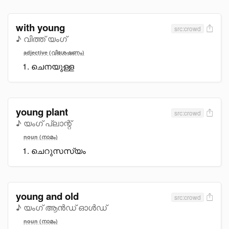
with young
src:crowd
♪ വിത്ത് യംഗ്
adjective (വിശേഷണം)
ചെനയുള്ള
young plant
src:crowd
♪ യംഗ് പ്ലാന്റ്
noun (നാമം)
ചെറുസസ്യം
young and old
src:crowd
♪ യംഗ് ആൻഡ് ഓൾഡ്
noun (നാമം)