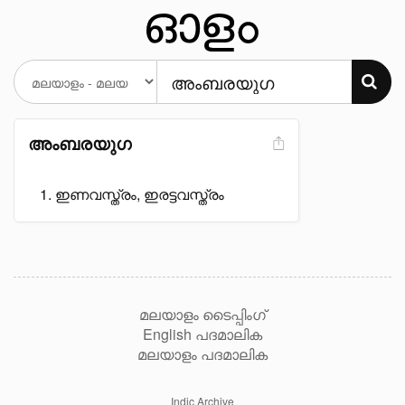
അംബരയുഗ
ഇണവസ്ത്രം, ഇരട്ടവസ്ത്രം
മലയാളം ടൈപ്പിംഗ്
English പദമാലിക
മലയാളം പദമാലിക
Indic Archive