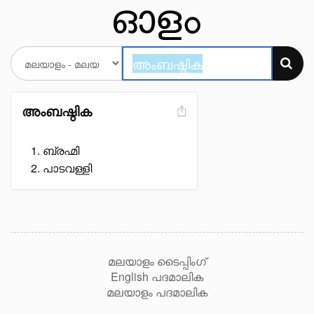
അംബഷ്ഠിക
ബ്രഹ്മി
പാടവള്ളി
മലയാളം ടൈപ്പിംഗ്
English പദമാലിക
മലയാളം പദമാലിക