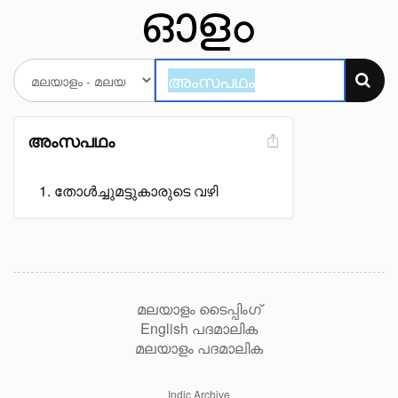
അംസപഥം
തോൾച്ചുമട്ടുകാരുടെ വഴി
മലയാളം ടൈപ്പിംഗ്
English പദമാലിക
മലയാളം പദമാലിക
Indic Archive