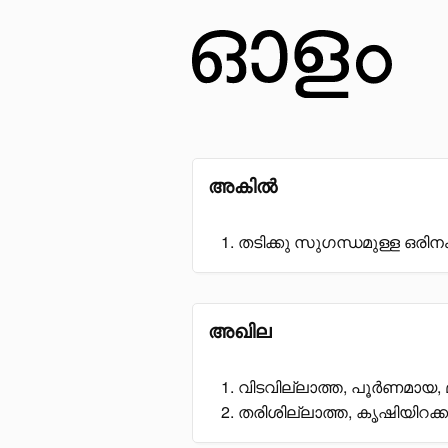
അകിൽ
തടിക്കു സുഗന്ധമുള്ള ഒരിന
അഖില
വിടവില്ലാത്ത, പൂർണമായ,
തരിശില്ലാത്ത, കൃഷിയിറക്ക