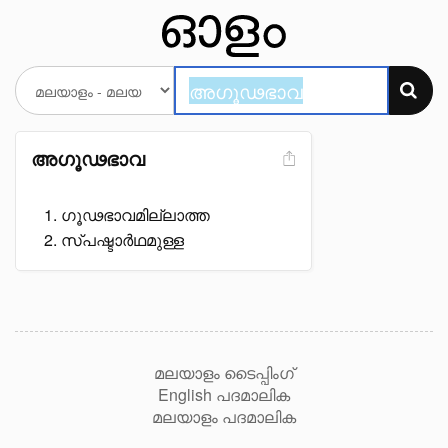
അഗൂഢഭാവ
ഗൂഢഭാവമില്ലാത്ത
സ്പഷ്ടാർഥമുള്ള
മലയാളം ടൈപ്പിംഗ്
English പദമാലിക
മലയാളം പദമാലിക