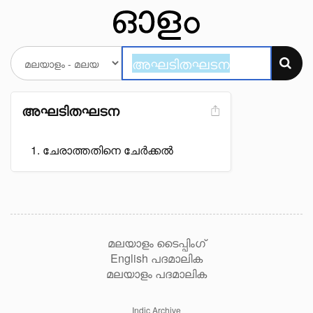
അഘടിതഘടന
ചേരാത്തതിനെ ചേർക്കൽ
മലയാളം ടൈപ്പിംഗ്
English പദമാലിക
മലയാളം പദമാലിക
Indic Archive