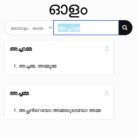
അച്ചാമ്മ
അച്ചമ്മ, അമ്മൂമ്മ
അച്ചമ്മ
അച്ഛൻറെയോ അമ്മയുടെയോ അമ്മ