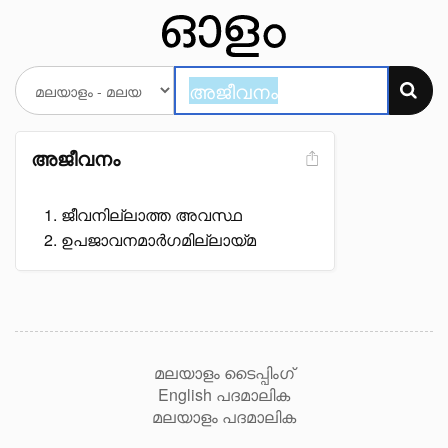
അജീവനം
ജീവനില്ലാത്ത അവസ്ഥ
ഉപജാവനമാർഗമില്ലായ്മ
മലയാളം ടൈപ്പിംഗ്
English പദമാലിക
മലയാളം പദമാലിക