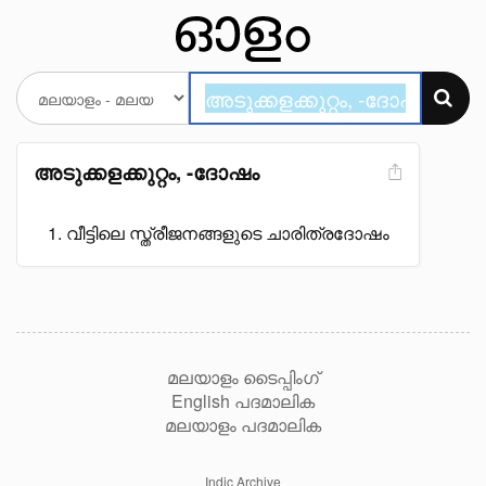
അടുക്കളക്കുറ്റം, -ദോഷം
വീട്ടിലെ സ്ത്രീജനങ്ങളുടെ ചാരിത്രദോഷം
മലയാളം ടൈപ്പിംഗ്
English പദമാലിക
മലയാളം പദമാലിക
Indic Archive