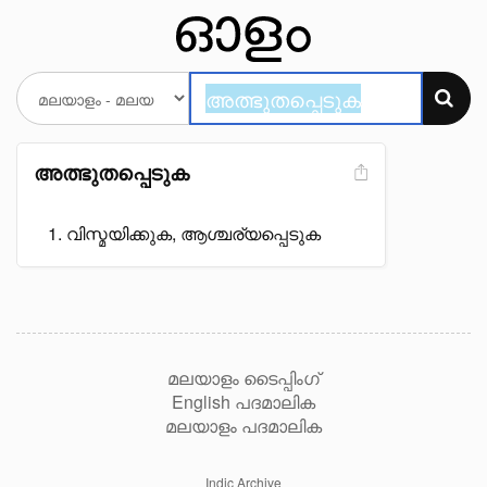
അത്ഭുതപ്പെടുക
വിസ്മയിക്കുക, ആശ്ചര്യപ്പെടുക
മലയാളം ടൈപ്പിംഗ്
English പദമാലിക
മലയാളം പദമാലിക
Indic Archive