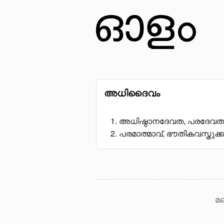
അധിദൈവം
അധിഷ്ഠാനദേവത, പരദേവത
പരമാത്മാവ്, ഭൗതികവസ്തുക്
മല