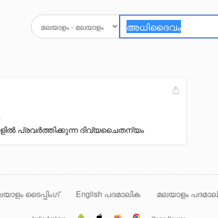
കളിൽ പ്രവർത്തിക്കുന്ന ദിവ്യചൈതന്യം
യാളം ടൈപ്പിംഗ്
English പദമാലിക
മലയാളം പദമാല