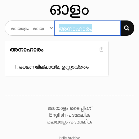
അനാഹാരം
ഭക്ഷണമില്ലായ്മ, ഉണ്ണാവ്രതം
മലയാളം ടൈപ്പിംഗ്
English പദമാലിക
മലയാളം പദമാലിക
Indic Archive