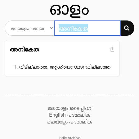
അനികേത
വീടില്ലാത്ത, ആശ്രയസ്ഥാനമില്ലാത്ത
മലയാളം ടൈപ്പിംഗ്
English പദമാലിക
മലയാളം പദമാലിക
Indic Archive