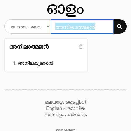
അനിലാത്മജൻ
അനിലകുമാരൻ
മലയാളം ടൈപ്പിംഗ്
English പദമാലിക
മലയാളം പദമാലിക
Indic Archive