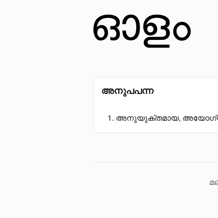
അനുപപന്ന
അനുയുക്തമായ, അയോഗ്യമ
മല