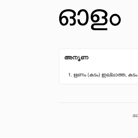
അനൃണ
ഋണം (കടം) ഇല്ലാത്ത, കടം വീ
മല