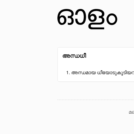
അന്ധധീ
അന്ധമായ ധീയോടുകൂടിയ
മല