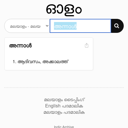
അന്നാൾ
ആദിവസം, അക്കാലത്ത്
മലയാളം ടൈപ്പിംഗ്
English പദമാലിക
മലയാളം പദമാലിക
Indic Archive