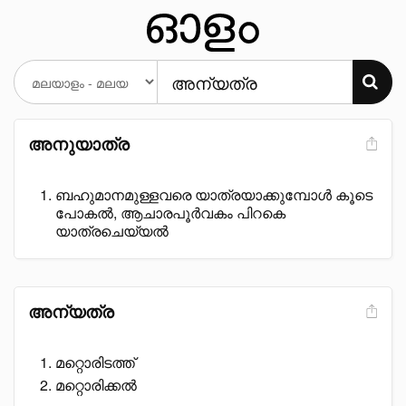
അനുയാത്ര
ബഹുമാനമുള്ളവരെ യാത്രയാക്കുമ്പോൾ കൂടെ
പോകൽ, ആചാരപൂർവകം പിറകെ
യാത്രചെയ്യൽ
അന്യത്ര
മറ്റൊരിടത്ത്
മറ്റൊരിക്കൽ