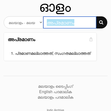
അപ്രമാണം
പ്രമാണമല്ലാത്തത്, സംഗതമല്ലാത്തത്
മലയാളം ടൈപ്പിംഗ്
English പദമാലിക
മലയാളം പദമാലിക
Indic Archive