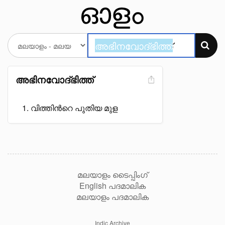
അഭിനവോദ്ഭിത്ത്
വിത്തിൻറെ പുതിയ മുള
മലയാളം ടൈപ്പിംഗ്
English പദമാലിക
മലയാളം പദമാലിക
Indic Archive