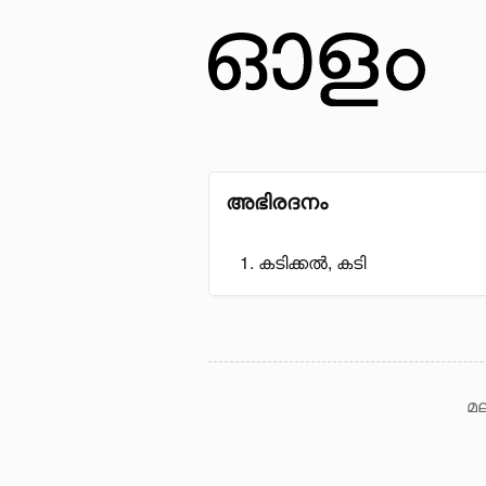
അഭിരദനം
കടിക്കൽ, കടി
മല