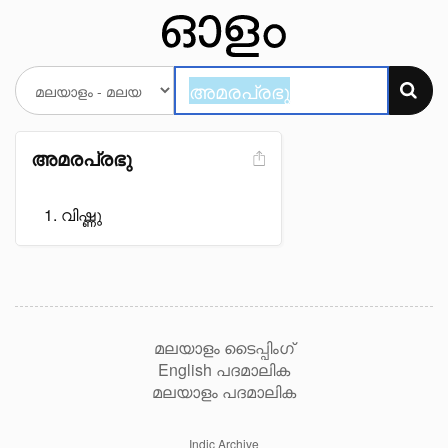
അമരപ്രഭു
വിഷ്ണു
മലയാളം ടൈപ്പിംഗ്
English പദമാലിക
മലയാളം പദമാലിക
Indic Archive