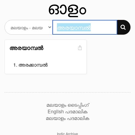
അരയാമ്പൽ
അരക്കാമ്പൽ
മലയാളം ടൈപ്പിംഗ്
English പദമാലിക
മലയാളം പദമാലിക
Indic Archive