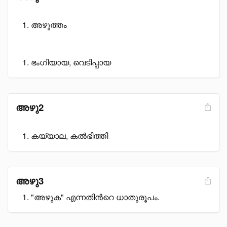
അഴുത്തം
ഭംഗിയായ, വെടിപ്പായ
അഴു2
കയ്യാല, കൽഭിത്തി
അഴു3
"അഴുക" എന്നതിൻറെ ധാതുരൂപം.