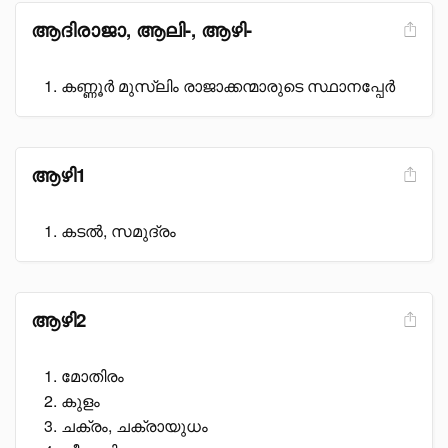
ആദിരാജാ, ആലി-, ആഴി-
കണ്ണൂർ മുസ്ലിം രാജാക്കന്മാരുടെ സ്ഥാനപ്പേർ
ആഴി1
കടൽ, സമുദ്രം
ആഴി2
മോതിരം
കുളം
ചക്രം, ചക്രായുധം