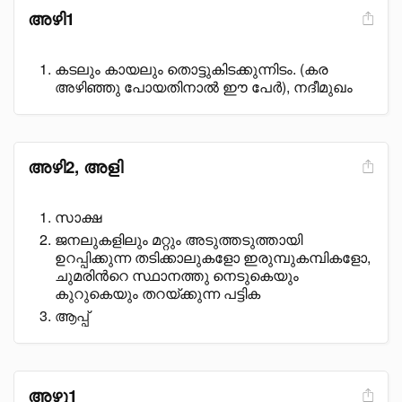
അഴി1
കടലും കായലും തൊട്ടുകിടക്കുന്നിടം. (കര
അഴിഞ്ഞു പോയതിനാൽ ഈ പേർ), നദീമുഖം
അഴി2, അളി
സാക്ഷ
ജനലുകളിലും മറ്റും അടുത്തടുത്തായി
ഉറപ്പിക്കുന്ന തടിക്കാലുകളോ ഇരുമ്പുകമ്പികളോ,
ചുമരിൻറെ സ്ഥാനത്തു നെടുകെയും
കുറുകെയും തറയ്ക്കുന്ന പട്ടിക
ആപ്പ്
അഴു1