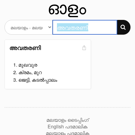
അവതരണി
മുഖവുര
ക്രമം, മുറ
ജെട്ടി, കടൽപ്പാലം
മലയാളം ടൈപ്പിംഗ്
English പദമാലിക
മലയാളം പദമാലിക