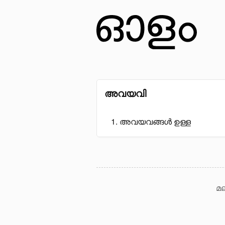
അവയവി
അവയവങ്ങൾ ഉള്ള
മല