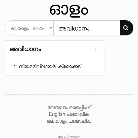
അവിധാനം
നിയമമില്ലായ്മ, ക്രമക്കേട്
മലയാളം ടൈപ്പിംഗ്
English പദമാലിക
മലയാളം പദമാലിക
Indic Archive