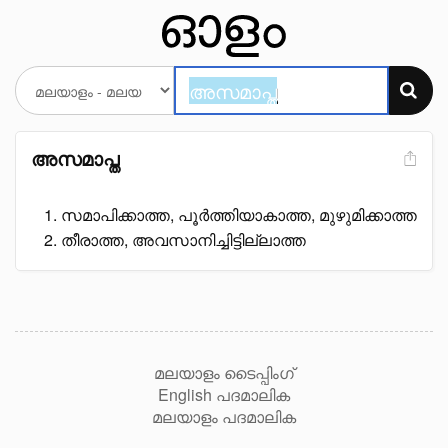
അസമാപ്ത
സമാപിക്കാത്ത, പൂർത്തിയാകാത്ത, മുഴുമിക്കാത്ത
തീരാത്ത, അവസാനിച്ചിട്ടില്ലാത്ത
മലയാളം ടൈപ്പിംഗ്
English പദമാലിക
മലയാളം പദമാലിക