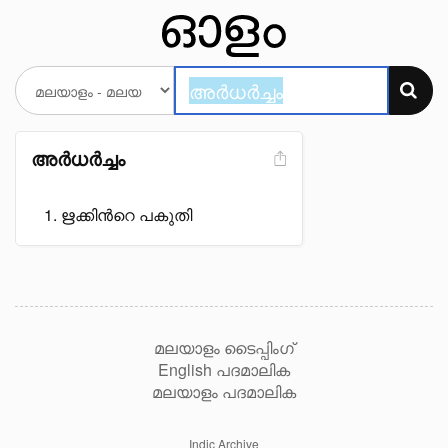
അർധർച്ചം
ഋക്കിൻറെ പകുതി
മലയാളം ടൈപ്പിംഗ്
English പദമാലിക
മലയാളം പദമാലിക
Indic Archive