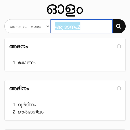
അദനം
ഭക്ഷണം
അദിനം
ദുർദിനം
ദൗർഭാഗ്യം