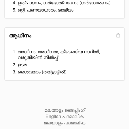
ഉത്പാദനം, ഗർഭോത്പാദനം (ഗർഭധാരണം)
ഒറ്റി, പണയാധാരം, ജാമ്യം
ആധീനം
അധീനം, അധീനത, കീഴടങ്ങിയ സ്ഥിതി,
വരുതിയിൽ നിൽപ്പ്
ഉടമ
ശൈവമഠം (തമിഴ്നാട്ടിൽ)
മലയാളം ടൈപ്പിംഗ്
English പദമാലിക
മലയാളം പദമാലിക