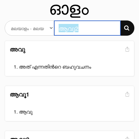
അവു
അത് എന്നതിൻറെ ബഹുവചനം
ആവൂ1
ആവു