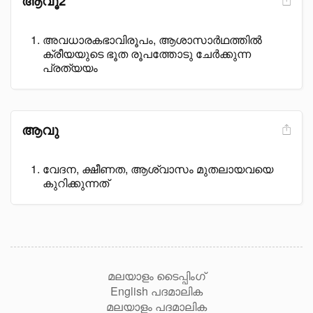
ആവൂ2
അവധാരകഭാവിരൂപം, ആശാസാർഥത്തിൽ
ക്രീയയുടെ ഭൂത രൂപത്തോടു ചേർക്കുന്ന
പ്രത്യയം
ആവു
വേദന, ക്ഷീണത, ആശ്വാസം മുതലായവയെ
കുറിക്കുന്നത്
മലയാളം ടൈപ്പിംഗ്
English പദമാലിക
മലയാളം പദമാലിക